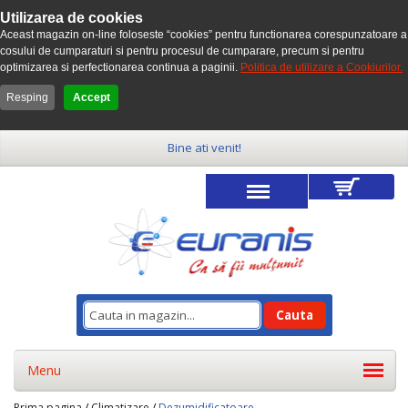
Utilizarea de cookies
Aceast magazin on-line foloseste “cookies” pentru functionarea corespunzatoare a
cosului de cumparaturi si pentru procesul de cumparare, precum si pentru
optimizarea si perfectionarea continua a paginii.
Politica de utilizare a Cookiurilor.
Resping
Accept
Bine ati venit!
Cauta
Menu
Prima pagina
/
Climatizare
/
Dezumidificatoare