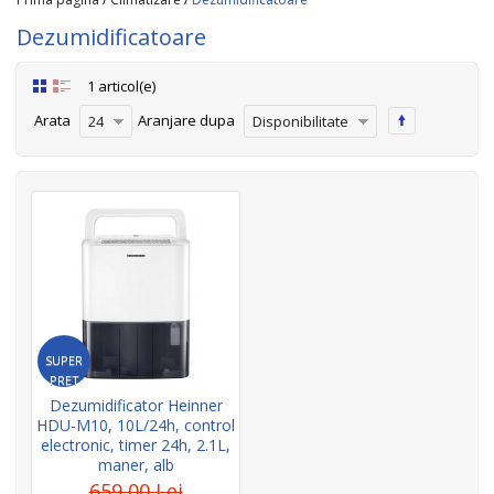
Dezumidificatoare
1 articol(e)
Arata
Aranjare dupa
24
Disponibilitate
SUPER
PRET
Dezumidificator Heinner
HDU-M10, 10L/24h, control
electronic, timer 24h, 2.1L,
maner, alb
659,00 Lei