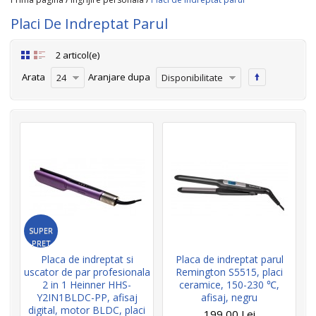
Placi De Indreptat Parul
2 articol(e)
Arata
Aranjare dupa
24
Disponibilitate
SUPER
PRET
Placa de indreptat si
Placa de indreptat parul
uscator de par profesionala
Remington S5515, placi
2 in 1 Heinner HHS-
ceramice, 150-230 ℃,
Y2IN1BLDC-PP, afisaj
afisaj, negru
digital, motor BLDC, placi
199,00 Lei