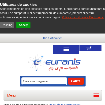
Utilizarea de cookies
Aceast magazin on-line foloseste “cookies” pentru functionarea corespunzatoare a
cosului de cumparaturi si pentru procesul de cumparare, precum si pentru
optimizarea si perfectionarea continua a paginii.
Politica de utilizare a Cookiurilor.
Resping
Accept
Bine ati venit!
Cauta
Menu
Prima pagina
/
Ingrijire personala
/
Placi de indreptat parul