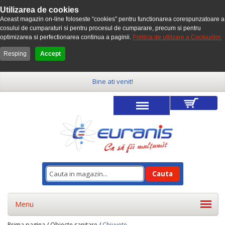
Utilizarea de cookies
Aceast magazin on-line foloseste “cookies” pentru functionarea corespunzatoare a
cosului de cumparaturi si pentru procesul de cumparare, precum si pentru
optimizarea si perfectionarea continua a paginii.
Politica de utilizare a Cookiurilor.
Resping
Accept
Bine ati venit!
Cauta
Menu
Prima pagina
/
Obiecte sanitare
/
Chiuvete