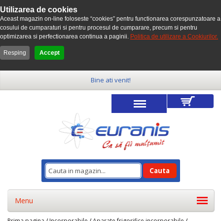
Utilizarea de cookies
Aceast magazin on-line foloseste “cookies” pentru functionarea corespunzatoare a
cosului de cumparaturi si pentru procesul de cumparare, precum si pentru
optimizarea si perfectionarea continua a paginii.
Politica de utilizare a Cookiurilor.
Resping
Accept
Bine ati venit!
Cauta
Menu
Prima pagina
/
Incorporabile
/
Aparate frigorifice incorporabile
/