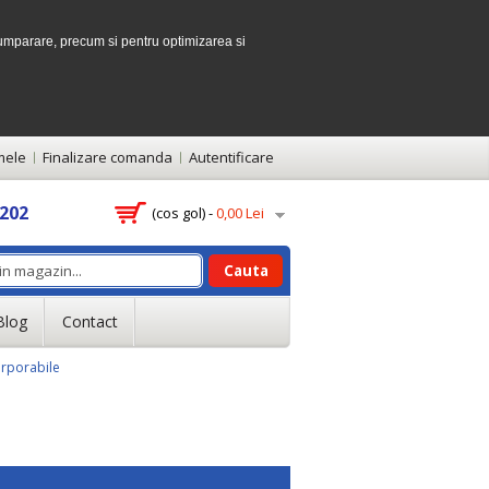
umparare, precum si pentru optimizarea si
mele
Finalizare comanda
Autentificare
 202
(cos gol) -
0,00 Lei
Cauta
Blog
Contact
orporabile