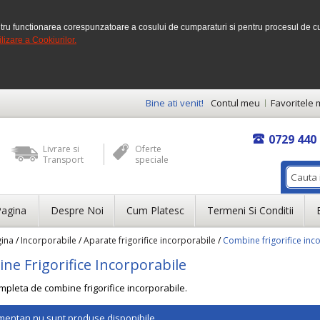
tru functionarea corespunzatoare a cosului de cumparaturi si pentru procesul de c
ilizare a Cookiurilor.
Bine ati venit!
Contul meu
Favoritele 
0729 440
Livrare si
Oferte
Transport
speciale
Pagina
Despre Noi
Cum Platesc
Termeni Si Conditii
gina
/
Incorporabile
/
Aparate frigorifice incorporabile
/
Combine frigorifice inc
ne Frigorifice Incorporabile
pleta de combine frigorifice incorporabile.
entan nu sunt produse disponibile.