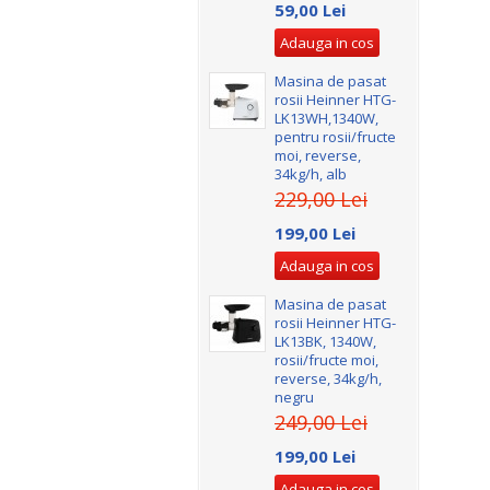
59,00 Lei
Adauga in cos
Masina de pasat
rosii Heinner HTG-
LK13WH,1340W,
pentru rosii/fructe
moi, reverse,
34kg/h, alb
229,00 Lei
199,00 Lei
Adauga in cos
Masina de pasat
rosii Heinner HTG-
LK13BK, 1340W,
rosii/fructe moi,
reverse, 34kg/h,
negru
249,00 Lei
199,00 Lei
Adauga in cos