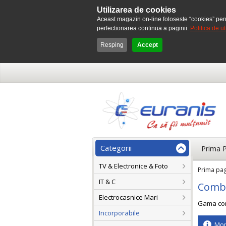
Utilizarea de cookies
Aceast magazin on-line foloseste “cookies” pen
perfectionarea continua a paginii.
Politica de ut
Resping
Accept
Categorii
Prima 
TV & Electronice & Foto
Prima pa
IT & C
Combi
Electrocasnice Mari
Gama com
Incorporabile
Mom