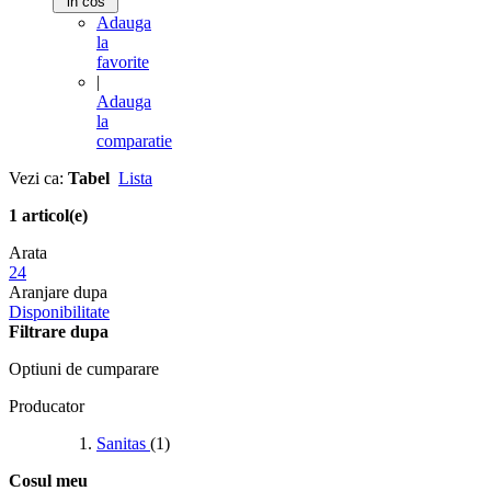
in cos
Adauga
la
favorite
|
Adauga
la
comparatie
Vezi ca:
Tabel
Lista
1 articol(e)
Arata
24
Aranjare dupa
Disponibilitate
Filtrare dupa
Optiuni de cumparare
Producator
Sanitas
(1)
Cosul meu