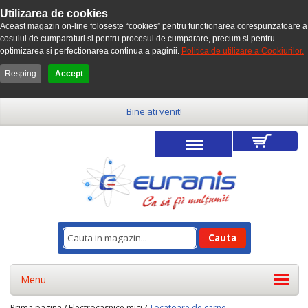
Utilizarea de cookies
Aceast magazin on-line foloseste “cookies” pentru functionarea corespunzatoare a
cosului de cumparaturi si pentru procesul de cumparare, precum si pentru
optimizarea si perfectionarea continua a paginii.
Politica de utilizare a Cookiurilor.
Resping
Accept
Bine ati venit!
Cauta
Menu
Prima pagina
/
Electrocasnice mici
/
Tocatoare de carne