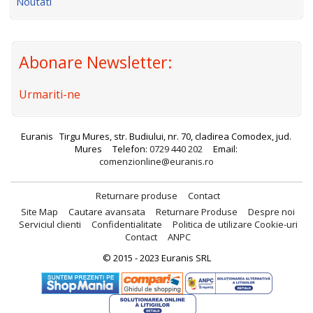
Noutati
Abonare Newsletter:
Urmariti-ne
Euranis
Tirgu Mures, str. Budiului, nr. 70, cladirea Comodex, jud.
Mures
Telefon:
0729 440 202
Email:
comenzionline@euranis.ro
Returnare produse
Contact
Site Map
Cautare avansata
Returnare Produse
Despre noi
Serviciul clienti
Confidentialitate
Politica de utilizare Cookie-uri
Contact
ANPC
© 2015 - 2023 Euranis SRL